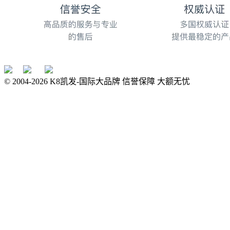
© 2004-
2026
K8凯发-国际大品牌 信誉保障 大额无忧